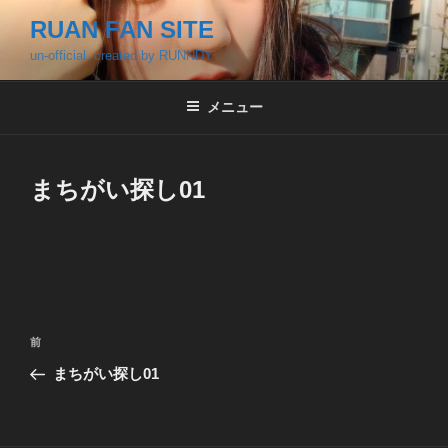
コ
RUAN FAN SITE
ン
un-official, created by RUNNDY
テ
ン
ツ
メニュー
へ
ス
キ
まちがい探し01
ッ
プ
投
前
前
稿
の
まちがい探し01
ナ
投
ビ
稿
ゲ