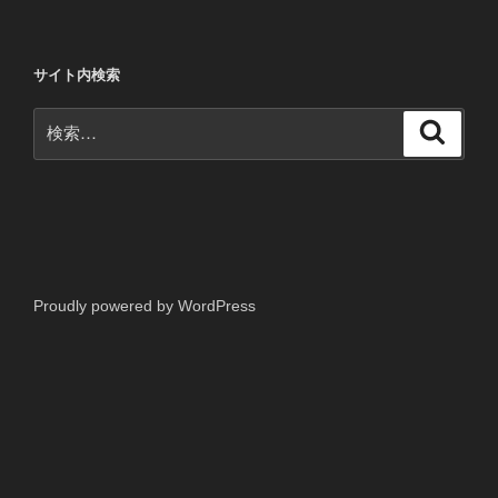
ー
シ
サイト内検索
ョ
ン
検
検
索
索:
Proudly powered by WordPress