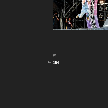
投
前
前
稿
の
154
投
ナ
稿
ビ
ゲ
ー
シ