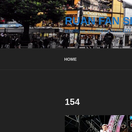
コ
ン
テ
RUAN FAN S
ン
un-official, created by RUNNDY
ツ
へ
ス
キ
HOME
ッ
プ
154