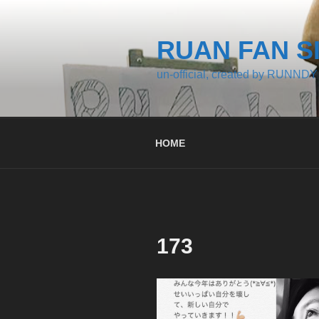
コ
ン
テ
RUAN FAN S
ン
un-official, created by RUNNDY
ツ
へ
ス
キ
HOME
ッ
プ
173