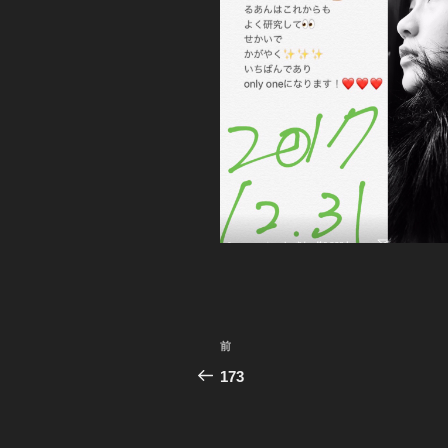
投
前
前
稿
の
173
投
ナ
稿
ビ