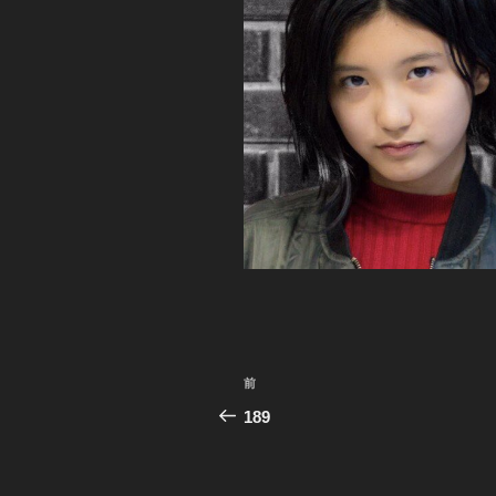
投
前
前
稿
の
189
投
ナ
稿
ビ