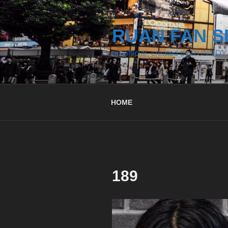
コ
ン
テ
RUAN FAN S
ン
un-official, created by RUNNDY
ツ
へ
ス
キ
HOME
ッ
プ
189