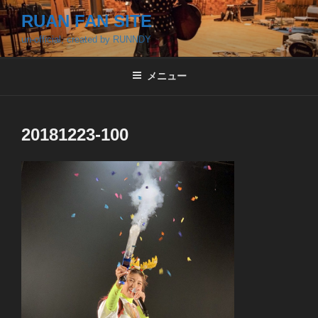
コ
RUAN FAN SITE
ン
un-official, created by RUNNDY
テ
ン
ツ
メニュー
へ
ス
キ
20181223-100
ッ
プ