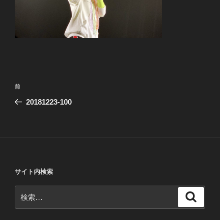
投
前
前
稿
の
20181223-100
ナ
投
ビ
稿
ゲ
ー
シ
サイト内検索
ョ
ン
検
検
索
索: