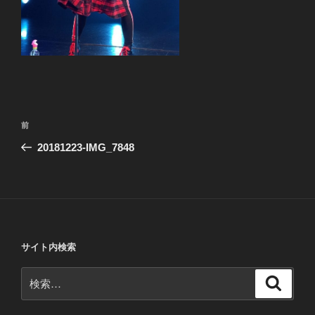
投
前
前
稿
の
20181223-IMG_7848
ナ
投
ビ
稿
ゲ
ー
シ
サイト内検索
ョ
ン
検
検
索
索: