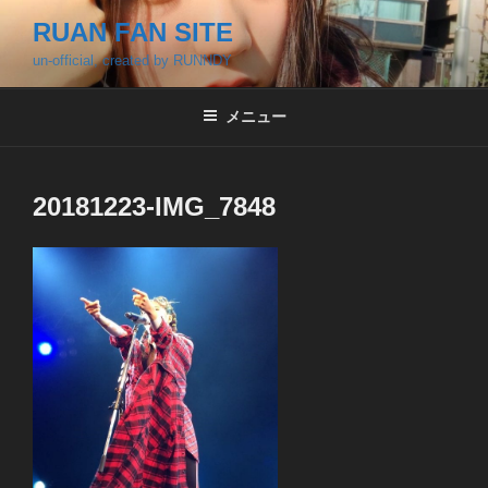
コ
RUAN FAN SITE
ン
un-official, created by RUNNDY
テ
ン
ツ
メニュー
へ
ス
キ
20181223-IMG_7848
ッ
プ