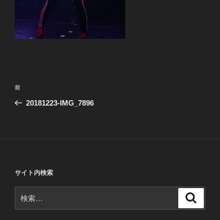
投
前
前
稿
の
20181223-IMG_7896
ナ
投
ビ
稿
ゲ
ー
シ
サイト内検索
ョ
ン
検
検
索
索: