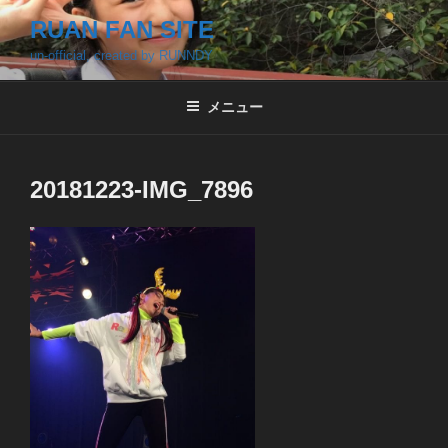
コ
RUAN FAN SITE
ン
un-official, created by RUNNDY
テ
ン
ツ
メニュー
へ
ス
キ
20181223-IMG_7896
ッ
プ