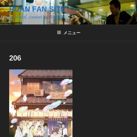
コ
RUAN FAN SITE
ン
un-official, created by RUNNDY
テ
ン
ツ
メニュー
へ
ス
キ
206
ッ
プ