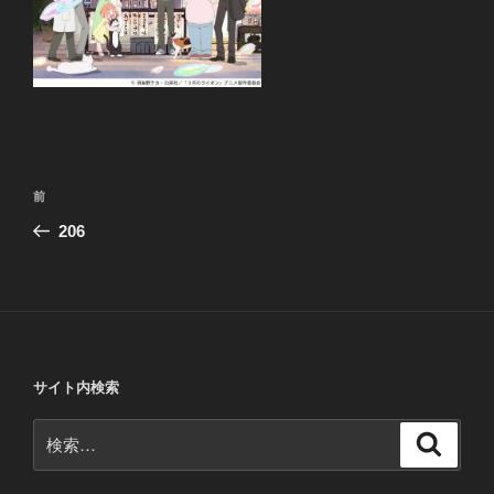
投
前
前
稿
の
206
ナ
投
ビ
稿
ゲ
ー
シ
サイト内検索
ョ
ン
検
検
索
索: