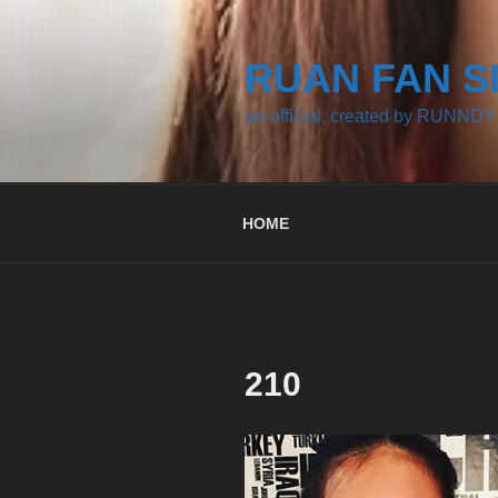
コ
ン
テ
RUAN FAN S
ン
un-official, created by RUNNDY
ツ
へ
ス
キ
HOME
ッ
プ
210