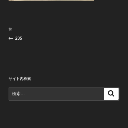
投
前
前
稿
の
235
ナ
投
ビ
稿
ゲ
ー
シ
サイト内検索
ョ
ン
検
検
索
索: