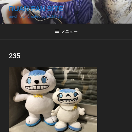
コ
RUAN FAN SITE
ン
un-official, created by RUNNDY
テ
ン
ツ
メニュー
へ
ス
キ
235
ッ
プ