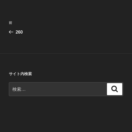
投
前
前
稿
の
260
ナ
投
ビ
稿
ゲ
ー
シ
サイト内検索
ョ
ン
検
検
索
索: