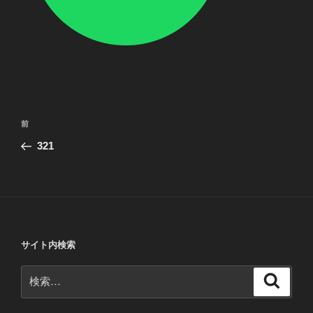
投
前
前
稿
の
321
ナ
投
ビ
稿
ゲ
ー
シ
サイト内検索
ョ
ン
検
検
索
索: