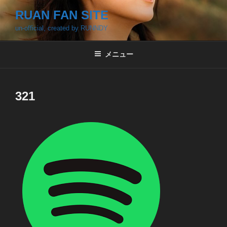
コ
RUAN FAN SITE
ン
un-official, created by RUNNDY
テ
ン
ツ
メニュー
へ
ス
キ
321
ッ
プ