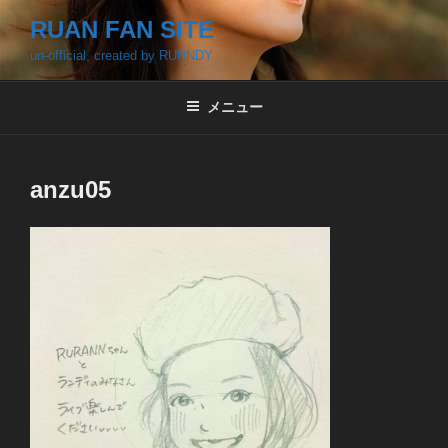
コ
RUAN FAN SITE
ン
un-official, created by RUNNDY
テ
ン
ツ
メニュー
へ
ス
キ
anzu05
ッ
プ