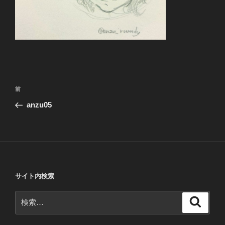
投
前
前
稿
の
anzu05
ナ
投
ビ
稿
ゲ
ー
シ
サイト内検索
ョ
ン
検
検
索
索: