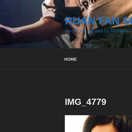
コ
ン
テ
RUAN FAN S
ン
un-official, created by RUNNDY
ツ
へ
ス
キ
HOME
ッ
プ
IMG_4779