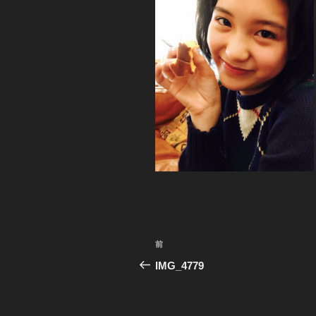
投
前
前
稿
の
IMG_4779
投
ナ
稿
ビ