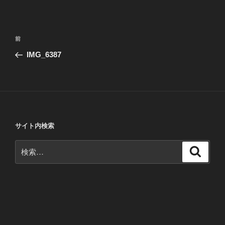
投
前
前
稿
の
IMG_6387
ナ
投
ビ
稿
ゲ
ー
シ
サイト内検索
ョ
ン
検
検
索
索: