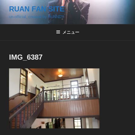
コ
RUAN FAN SITE
ン
un-official, created by RUNNDY
テ
ン
ツ
メニュー
へ
ス
キ
IMG_6387
ッ
プ